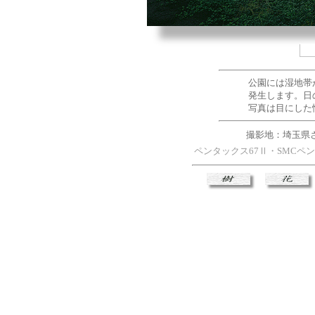
公園には湿地帯
発生します。日
写真は目にした
撮影地：埼玉県
ペンタックス67Ⅱ・SMCペンタ