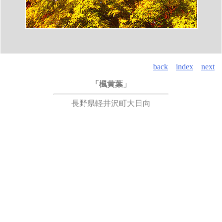
back
index
next
「楓黄葉」
長野県軽井沢町大日向